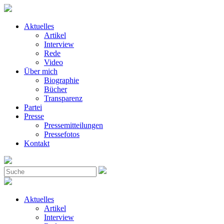
Aktuelles
Artikel
Interview
Rede
Video
Über mich
Biographie
Bücher
Transparenz
Partei
Presse
Pressemitteilungen
Pressefotos
Kontakt
Aktuelles
Artikel
Interview