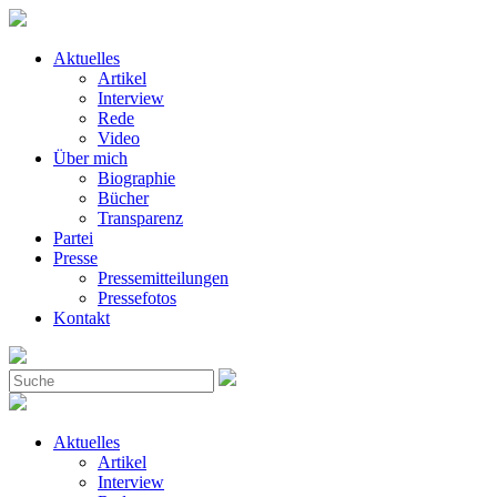
Aktuelles
Artikel
Interview
Rede
Video
Über mich
Biographie
Bücher
Transparenz
Partei
Presse
Pressemitteilungen
Pressefotos
Kontakt
Aktuelles
Artikel
Interview