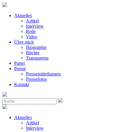
Aktuelles
Artikel
Interview
Rede
Video
Über mich
Biographie
Bücher
Transparenz
Partei
Presse
Pressemitteilungen
Pressefotos
Kontakt
Aktuelles
Artikel
Interview