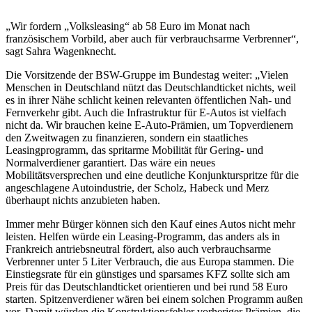
„Wir fordern „Volksleasing“ ab 58 Euro im Monat nach
französischem Vorbild, aber auch für verbrauchsarme Verbrenner“,
sagt Sahra Wagenknecht.
Die Vorsitzende der BSW-Gruppe im Bundestag weiter: „Vielen
Menschen in Deutschland nützt das Deutschlandticket nichts, weil
es in ihrer Nähe schlicht keinen relevanten öffentlichen Nah- und
Fernverkehr gibt. Auch die Infrastruktur für E-Autos ist vielfach
nicht da. Wir brauchen keine E-Auto-Prämien, um Topverdienern
den Zweitwagen zu finanzieren, sondern ein staatliches
Leasingprogramm, das spritarme Mobilität für Gering- und
Normalverdiener garantiert. Das wäre ein neues
Mobilitätsversprechen und eine deutliche Konjunkturspritze für die
angeschlagene Autoindustrie, der Scholz, Habeck und Merz
überhaupt nichts anzubieten haben.
Immer mehr Bürger können sich den Kauf eines Autos nicht mehr
leisten. Helfen würde ein Leasing-Programm, das anders als in
Frankreich antriebsneutral fördert, also auch verbrauchsarme
Verbrenner unter 5 Liter Verbrauch, die aus Europa stammen. Die
Einstiegsrate für ein günstiges und sparsames KFZ sollte sich am
Preis für das Deutschlandticket orientieren und bei rund 58 Euro
starten. Spitzenverdiener wären bei einem solchen Programm außen
vor. Damit würden die Konstruktionsfehler vorheriger Prämien, die