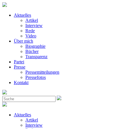
Aktuelles
Artikel
Interview
Rede
Video
Über mich
Biographie
Bücher
Transparenz
Partei
Presse
Pressemitteilungen
Pressefotos
Kontakt
Aktuelles
Artikel
Interview