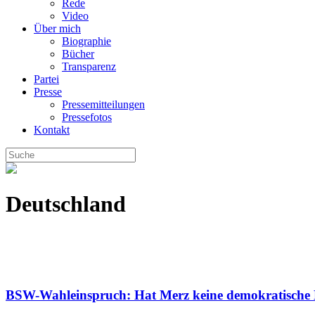
Rede
Video
Über mich
Biographie
Bücher
Transparenz
Partei
Presse
Pressemitteilungen
Pressefotos
Kontakt
Deutschland
BSW-Wahleinspruch: Hat Merz keine demokratische 