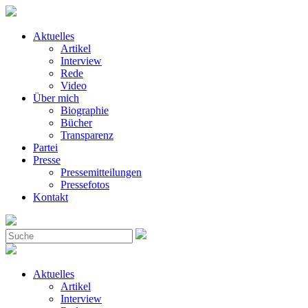
Aktuelles
Artikel
Interview
Rede
Video
Über mich
Biographie
Bücher
Transparenz
Partei
Presse
Pressemitteilungen
Pressefotos
Kontakt
Aktuelles
Artikel
Interview