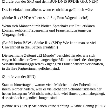
(Zurufe von der SPD und dem BÜNDNIS 90/DIE GRÜNEN)
Das ist einfach nur albern, wenn es nicht so gefährlich wäre.
(Sönke Rix (SPD): Albern sind Sie, Frau Wagenknecht!)
Wenn sich Männer durch bloßen Sprechakt zur Frau erklären
können, gehören Frauenrechte und Frauenschutzräume der
Vergangenheit an.
(Beifall beim BSW - Sönke Rix (SPD): Wie kann man so viel
Unwahrheit in drei Sätzen erzählen!)
Die spanische Zeitung „El Mundo“ berichtet gerade, wie sich
wegen häuslicher Gewalt angezeigte Männer mittels des dortigen
Selbstbestimmungsgesetzes Zugang zu Frauenhäusern verschaffen,
in die ihre Partnerinnen geflohen sind.
(Zurufe von der SPD)
Statt zu hinterfragen, warum viele Mädchen in der Pubertät mit
ihrem Körper hadern, weil er vielleicht den Schönheitsidealen der
heilen Instagram-Welt nicht entspricht, wird ihnen quasi nahegelegt,
dass sie doch eigentlich Jungen sind
(Sönke Rix (SPD): Sie haben keine Ahnung! - Anke Hennig (SPD):