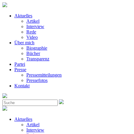
Aktuelles
Artikel
Interview
Rede
Video
Über mich
Biographie
Bücher
Transparenz
Partei
Presse
Pressemitteilungen
Pressefotos
Kontakt
Aktuelles
Artikel
Interview