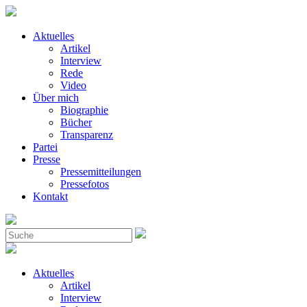
Aktuelles
Artikel
Interview
Rede
Video
Über mich
Biographie
Bücher
Transparenz
Partei
Presse
Pressemitteilungen
Pressefotos
Kontakt
Aktuelles
Artikel
Interview