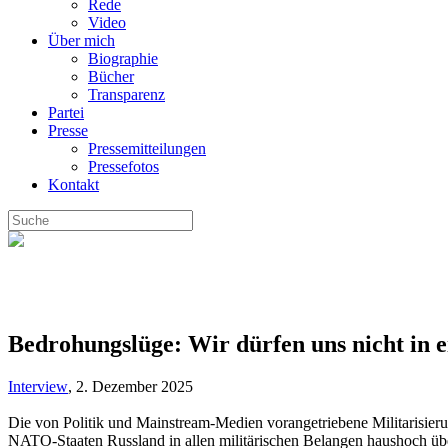
Rede
Video
Über mich
Biographie
Bücher
Transparenz
Partei
Presse
Pressemitteilungen
Pressefotos
Kontakt
Bedrohungslüge: Wir dürfen uns nicht in e
Interview
,
2. Dezember 2025
Die von Politik und Mainstream-Medien vorangetriebene
Militarisier
NATO-Staaten Russland in allen militärischen Belangen haushoch übe