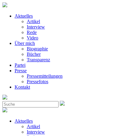
Aktuelles
Artikel
Interview
Rede
Video
Über mich
Biographie
Bücher
Transparenz
Partei
Presse
Pressemitteilungen
Pressefotos
Kontakt
Aktuelles
Artikel
Interview