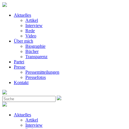
Aktuelles
Artikel
Interview
Rede
Video
Über mich
Biographie
Bücher
Transparenz
Partei
Presse
Pressemitteilungen
Pressefotos
Kontakt
Aktuelles
Artikel
Interview