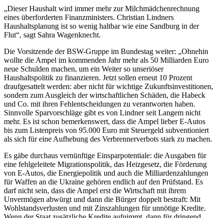
„Dieser Haushalt wird immer mehr zur Milchmädchenrechnung
eines überforderten Finanzministers. Christian Lindners
Haushaltsplanung ist so wenig haltbar wie eine Sandburg in der
Flut“, sagt Sahra Wagenknecht.
Die Vorsitzende der BSW-Gruppe im Bundestag weiter: „Ohnehin
wollte die Ampel im kommenden Jahr mehr als 50 Milliarden Euro
neue Schulden machen, um ein Weiter so unseriöser
Haushaltspolitik zu finanzieren. Jetzt sollen erneut 10 Prozent
draufgesattelt werden: aber nicht für wichtige Zukunftsinvestitionen,
sondern zum Ausgleich der wirtschaftlichen Schäden, die Habeck
und Co. mit ihren Fehlentscheidungen zu verantworten haben.
Sinnvolle Sparvorschläge gibt es von Lindner seit Langem nicht
mehr. Es ist schon bemerkenswert, dass die Ampel lieber E-Autos
bis zum Listenpreis von 95.000 Euro mit Steuergeld subventioniert
als sich für eine Aufhebung des Verbrennerverbots stark zu machen.
Es gäbe durchaus vernünftige Einsparpotentiale: die Ausgaben für
eine fehlgeleitete Migrationspolitik, das Heizgesetz, die Förderung
von E-Autos, die Energiepolitik und auch die Milliardenzahlungen
für Waffen an die Ukraine gehören endlich auf den Prüfstand. Es
darf nicht sein, dass die Ampel erst die Wirtschaft mit ihrem
Unvermögen abwürgt und dann die Bürger doppelt bestraft: Mit
Wohlstandsverlusten und mit Zinszahlungen für unnötige Kredite.
Wenn der Staat zusätzliche Kredite aufnimmt, dann für dringend