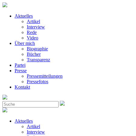
Aktuelles
Artikel
Interview
Rede
Video
Über mich
Biographie
Bücher
Transparenz
Partei
Presse
Pressemitteilungen
Pressefotos
Kontakt
Aktuelles
Artikel
Interview