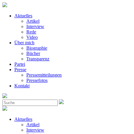
Aktuelles
Artikel
Interview
Rede
Video
Über mich
Biographie
Bücher
Transparenz
Partei
Presse
Pressemitteilungen
Pressefotos
Kontakt
Aktuelles
Artikel
Interview