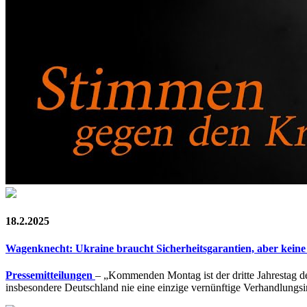
18.2.2025
Wagenknecht: Ukraine braucht Sicherheitsgarantien, aber kei
Pressemitteilungen
– „Kommenden Montag ist der dritte Jahrestag d
insbesondere Deutschland nie eine einzige vernünftige Verhandlungsin