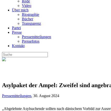
Rede
Video
Über mich
Biographie
Bücher
Transparenz
Partei
Presse
Pressemitteilungen
Pressefotos
Kontakt
Asylpaket der Ampel: Zweifel sind angebr
Pressemitteilungen
,
30. August 2024
„Abgelehnte Asylsuchende sollten nach dänischem Vorbild zur Ausreis