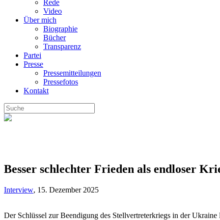
Rede
Video
Über mich
Biographie
Bücher
Transparenz
Partei
Presse
Pressemitteilungen
Pressefotos
Kontakt
Besser schlechter Frieden als endloser Kri
Interview
,
15. Dezember 2025
Der Schlüssel zur Beendigung des Stellvertreterkriegs in der Ukraine