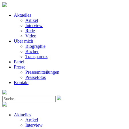
Aktuelles
Artikel
Interview
Rede
Video
Über mich
Biographie
Bücher
Transparenz
Partei
Presse
Pressemitteilungen
Pressefotos
Kontakt
Aktuelles
Artikel
Interview