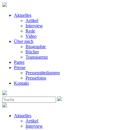
Aktuelles
Artikel
Interview
Rede
Video
Über mich
Biographie
Bücher
Transparenz
Partei
Presse
Pressemitteilungen
Pressefotos
Kontakt
Aktuelles
Artikel
Interview