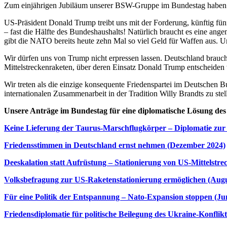
Zum einjährigen Jubiläum unserer BSW-Gruppe im Bundestag haben 
US-Präsident Donald Trump treibt uns mit der Forderung, künftig fünf
– fast die Hälfte des Bundeshaushalts! Natürlich braucht es eine ang
gibt die NATO bereits heute zehn Mal so viel Geld für Waffen aus. Um
Wir dürfen uns von Trump nicht erpressen lassen. Deutschland brauch
Mittelstreckenraketen, über deren Einsatz Donald Trump entscheiden w
Wir treten als die einzige konsequente Friedenspartei im Deutschen B
internationalen Zusammenarbeit in der Tradition Willy Brandts zu stel
Unsere Anträge im Bundestag für eine diplomatische Lösung des
Keine Lieferung der Taurus-Marschflugkörper – Diplomatie zur
Friedensstimmen in Deutschland ernst nehmen (Dezember 2024)
Deeskalation statt Aufrüstung – Stationierung von US-Mittelstr
Volksbefragung zur US-Raketenstationierung ermöglichen (Augu
Für eine Politik der Entspannung – Nato-Expansion stoppen (Ju
Friedensdiplomatie für politische Beilegung des Ukraine-Konflikt