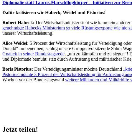
Diplomatie statt Taurus-Marschflugkörper – Initiativen zur Bee
Dafür kritisieren wir Habeck, Weidel und Pistorius!
Robert Habeck:
Der Wirtschaftsminister steht wie kaum ein anderer
genehmigte Habecks Ministerium so viele Rüstungsexporte wie nie zu
unserer Wirtschaftsleistung!
Alice Weidel:
5 Prozent der Wirtschaftsleistung für Verteidigung ode
Donald“ umbenennen, schlug unsere Gruppenvorsitzende Sahra Wagen
Gnauck in seiner Bundestagsrede
, „um zu kämpfen und zu siegen“! Di
und Diplomatie bemüht, statt durch Aufrüstung und militärischer Krie
Boris Pistorius:
Der Verteidigungsminister möchte Deutschland
„kri
Pistorius möchte 3 Prozent der Wirtschaftsleistung für Aufrüstung au
Wochen vor der Bundestagswahl
weitere Milliarden und Militärhilfe 
Jetzt teilen!