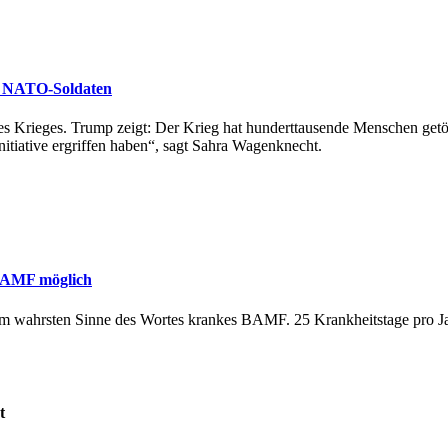
ne NATO-Soldaten
es Krieges. Trump zeigt: Der Krieg hat hunderttausende Menschen getö
itiative ergriffen haben“, sagt Sahra Wagenknecht.
 BAMF möglich
 im wahrsten Sinne des Wortes krankes BAMF. 25 Krankheitstage pro Jah
t