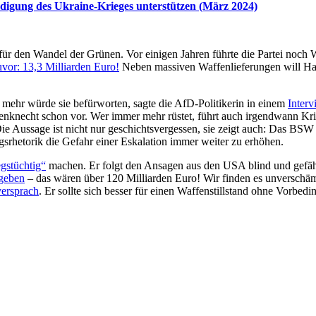
ndigung des Ukraine-Krieges unterstützen (März 2024)
 für den Wandel der Grünen. Vor einigen Jahren führte die Partei noc
vor: 13,3 Milliarden Euro!
Neben massiven Waffenlieferungen will Ha
r mehr würde sie befürworten, sagte die AfD-Politikerin in einem
Inter
knecht schon vor. Wer immer mehr rüstet, führt auch irgendwann Kr
e Aussage ist nicht nur geschichtsvergessen, sie zeigt auch: Das BSW 
gsrhetorik die Gefahr einer Eskalation immer weiter zu erhöhen.
egstüchtig“
machen. Er folgt den Ansagen aus den USA blind und gefähr
sgeben
– das wären über 120 Milliarden Euro! Wir finden es unverschäm
versprach
. Er sollte sich besser für einen Waffenstillstand ohne Vorbe