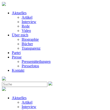
Aktuelles
Artikel
Interview
Rede
Video
Über mich
Biographie
Bücher
Transparenz
Partei
Presse
Pressemitteilungen
Pressefotos
Kontakt
Aktuelles
Artikel
Interview