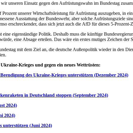
wir unseren Einsatz gegen den Aufrüstungswahn im Bundestag zusam
 Prozent unserer Wirtschaftsleistung für Aufrüstung auszugeben, in ein
emessene Ausstattung der Bundeswehr, aber solche Aufrüstungsziele sin
so erschreckender, dass sich jetzt auch die AfD für dieses 5-Prozent-Z
t eine eigenständige Politik. Deshalb muss die künftige Bundesregier
ürde, eine Absage erteilen. Das wäre ein erstes mutiges Zeichen der S
undestag mit dem Ziel an, die deutsche Außenpolitik wieder in den Dien
len.
 Ukraine-Krieges und gegen ein neues Wettrüsten:
 Beendigung des Ukraine-Krieges unterstützen (Dezember 2024)
eckenraketen in Deutschland stoppen (September 2024)
st 2024)
ni 2024)
s unterstützen (Juni 2024)