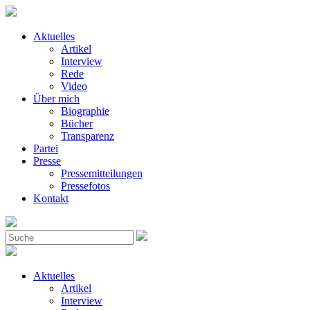
Aktuelles
Artikel
Interview
Rede
Video
Über mich
Biographie
Bücher
Transparenz
Partei
Presse
Pressemitteilungen
Pressefotos
Kontakt
Aktuelles
Artikel
Interview