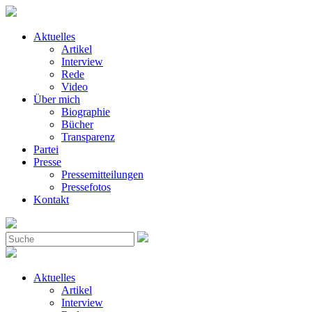
Aktuelles
Artikel
Interview
Rede
Video
Über mich
Biographie
Bücher
Transparenz
Partei
Presse
Pressemitteilungen
Pressefotos
Kontakt
Aktuelles
Artikel
Interview