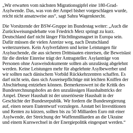
„Wir erwarten vom nächsten Migrationsgipfel eine 180-Grad-
Asylwende. Das, was von der Ampel bisher vorgeschlagen wurde,
reicht nicht ansatzweise aus“, sagt Sahra Wagenknecht.
Die Vorsitzende der BSW-Gruppe im Bundestag weiter: „Auch die
Zurückweisungsdebatte von Friedrich Merz springt zu kurz.
Deutschland darf nicht länger Flüchtlingsmagnet in Europa sein.
Dafür müssen die vielen Anreize weg, nach Deutschland
weiterzureisen. Kein Asylverfahren und keine Leistungen für
Asylsuchende, die aus sicheren Drittstaaten einreisen, die Beweislast
für die direkte Einreise trägt der Antragsteller. Asylanträge von
Personen ohne Ausweisdokumente sollten als unzulässig abgelehnt
werden. Keine Leistungen mehr für abgelehnte Asylbewerber und
wir sollten nach dänischem Vorbild Rückkehrzentren schaffen. Es
darf nicht sein, dass sich Ausreisepflichtige mit leichten Kniffen der
Abschiebung entziehen können. Bemerkenswert ist die Kritik des
Bundesrechnungshofes an den unzulässigen Haushaltstricks der
Ampel. Dieser Haushalt ist der unseriöseste Haushalt in der
Geschichte der Bundesrepublik. Wir fordern die Bundesregierung
auf, einen neuen Etatentwurf vorzulegen. Anstatt bei Investitionen
und Renten zu kürzen, sollten bis zu 50 Milliarden Euro mit einer
Asylwende, der Streichung der Waffenmilliarden an die Ukraine
und einem Kurswechsel in der Energiepolitik eingespart werden.“