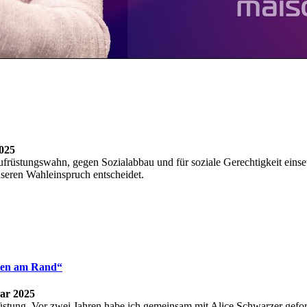
025
Aufrüstungswahn, gegen Sozialabbau und für soziale Gerechtigkeit einse
eren Wahleinspruch entscheidet.
sten am Rand“
ar 2025
früstung. Vor zwei Jahren habe ich gemeinsam mit Alice Schwarzer gef