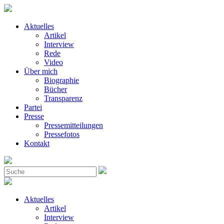
Aktuelles
Artikel
Interview
Rede
Video
Über mich
Biographie
Bücher
Transparenz
Partei
Presse
Pressemitteilungen
Pressefotos
Kontakt
Aktuelles
Artikel
Interview