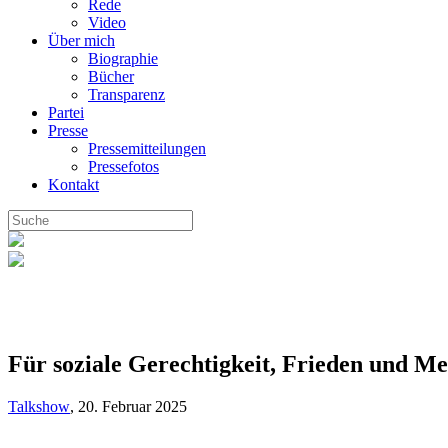
Rede
Video
Über mich
Biographie
Bücher
Transparenz
Partei
Presse
Pressemitteilungen
Pressefotos
Kontakt
Für soziale Gerechtigkeit, Frieden und Me
Talkshow
,
20. Februar 2025