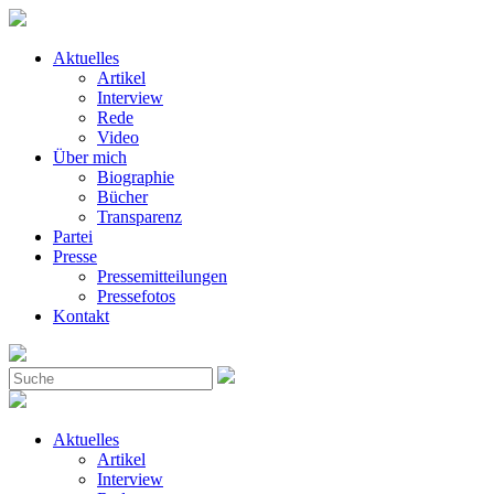
Aktuelles
Artikel
Interview
Rede
Video
Über mich
Biographie
Bücher
Transparenz
Partei
Presse
Pressemitteilungen
Pressefotos
Kontakt
Aktuelles
Artikel
Interview