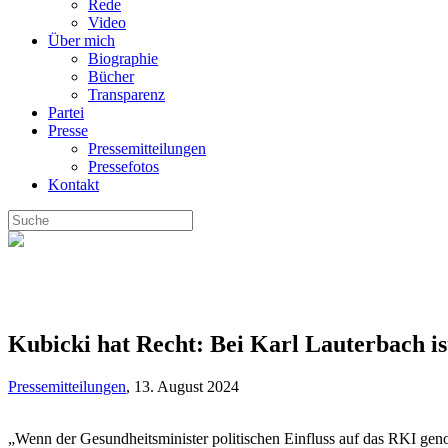
Rede
Video
Über mich
Biographie
Bücher
Transparenz
Partei
Presse
Pressemitteilungen
Pressefotos
Kontakt
Kubicki hat Recht: Bei Karl Lauterbach ist
Pressemitteilungen
,
13. August 2024
„Wenn der Gesundheitsminister politischen Einfluss auf das RKI ge