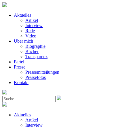
Aktuelles
Artikel
Interview
Rede
Video
Über mich
Biographie
Bücher
Transparenz
Partei
Presse
Pressemitteilungen
Pressefotos
Kontakt
Aktuelles
Artikel
Interview