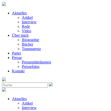
Aktuelles
Artikel
Interview
Rede
Video
Über mich
Biographie
Bücher
Transparenz
Partei
Presse
Pressemitteilungen
Pressefotos
Kontakt
Aktuelles
Artikel
Interview