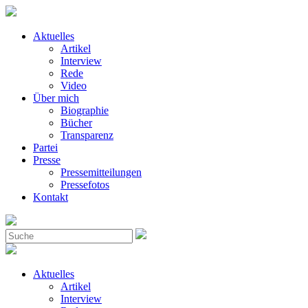
Aktuelles
Artikel
Interview
Rede
Video
Über mich
Biographie
Bücher
Transparenz
Partei
Presse
Pressemitteilungen
Pressefotos
Kontakt
Aktuelles
Artikel
Interview