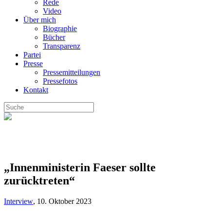
Rede
Video
Über mich
Biographie
Bücher
Transparenz
Partei
Presse
Pressemitteilungen
Pressefotos
Kontakt
„Innenministerin Faeser sollte
zurücktreten“
Interview
,
10. Oktober 2023