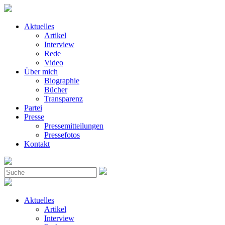
Aktuelles
Artikel
Interview
Rede
Video
Über mich
Biographie
Bücher
Transparenz
Partei
Presse
Pressemitteilungen
Pressefotos
Kontakt
Aktuelles
Artikel
Interview