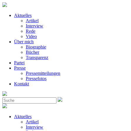
Aktuelles
Artikel
Interview
Rede
Video
Über mich
Biographie
Bücher
Transparenz
Partei
Presse
Pressemitteilungen
Pressefotos
Kontakt
Aktuelles
Artikel
Interview