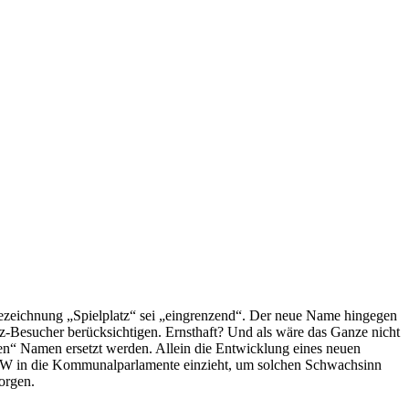
 Bezeichnung „Spielplatz“ sei „eingrenzend“. Der neue Name hingegen
z-Besucher berücksichtigen. Ernsthaft? Und als wäre das Ganze nicht
ven“ Namen ersetzt werden. Allein die Entwicklung eines neuen
s BSW in die Kommunalparlamente einzieht, um solchen Schwachsinn
orgen.