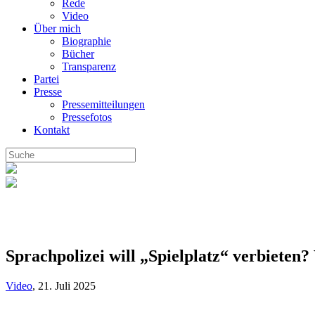
Rede
Video
Über mich
Biographie
Bücher
Transparenz
Partei
Presse
Pressemitteilungen
Pressefotos
Kontakt
Sprachpolizei will „Spielplatz“ verbieten
Video
,
21. Juli 2025