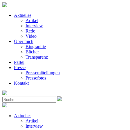
Aktuelles
Artikel
Interview
Rede
Video
Über mich
Biographie
Bücher
Transparenz
Partei
Presse
Pressemitteilungen
Pressefotos
Kontakt
Aktuelles
Artikel
Interview