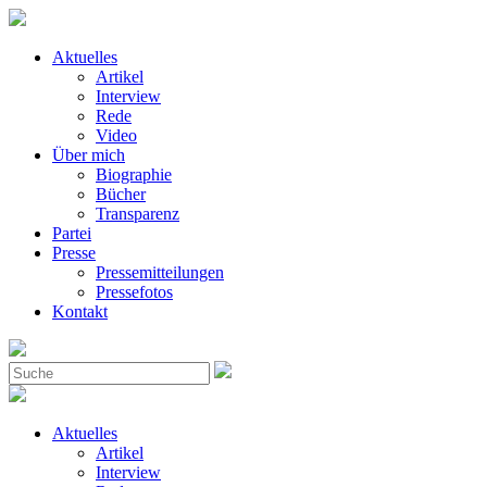
Aktuelles
Artikel
Interview
Rede
Video
Über mich
Biographie
Bücher
Transparenz
Partei
Presse
Pressemitteilungen
Pressefotos
Kontakt
Aktuelles
Artikel
Interview