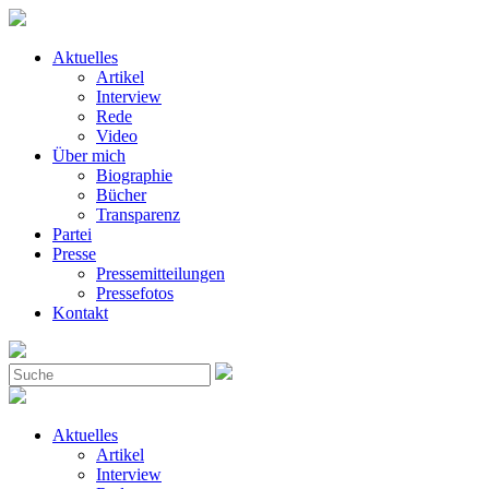
Aktuelles
Artikel
Interview
Rede
Video
Über mich
Biographie
Bücher
Transparenz
Partei
Presse
Pressemitteilungen
Pressefotos
Kontakt
Aktuelles
Artikel
Interview