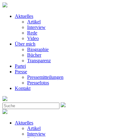
Aktuelles
Artikel
Interview
Rede
Video
Über mich
Biographie
Bücher
Transparenz
Partei
Presse
Pressemitteilungen
Pressefotos
Kontakt
Aktuelles
Artikel
Interview