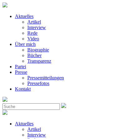
Aktuelles
Artikel
Interview
Rede
Video
Über mich
Biographie
Bücher
Transparenz
Partei
Presse
Pressemitteilungen
Pressefotos
Kontakt
Aktuelles
Artikel
Interview