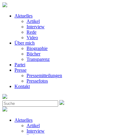
Aktuelles
Artikel
Interview
Rede
Video
Über mich
Biographie
Bücher
Transparenz
Partei
Presse
Pressemitteilungen
Pressefotos
Kontakt
Aktuelles
Artikel
Interview