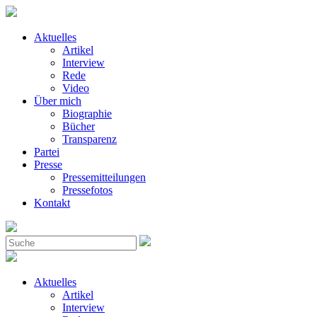
Aktuelles
Artikel
Interview
Rede
Video
Über mich
Biographie
Bücher
Transparenz
Partei
Presse
Pressemitteilungen
Pressefotos
Kontakt
Aktuelles
Artikel
Interview