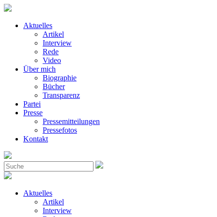
Aktuelles
Artikel
Interview
Rede
Video
Über mich
Biographie
Bücher
Transparenz
Partei
Presse
Pressemitteilungen
Pressefotos
Kontakt
Aktuelles
Artikel
Interview