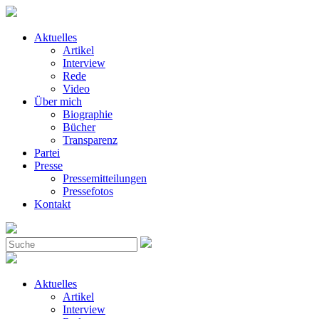
Aktuelles
Artikel
Interview
Rede
Video
Über mich
Biographie
Bücher
Transparenz
Partei
Presse
Pressemitteilungen
Pressefotos
Kontakt
Aktuelles
Artikel
Interview