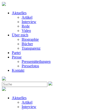
Aktuelles
Artikel
Interview
Rede
Video
Über mich
Biographie
Bücher
Transparenz
Partei
Presse
Pressemitteilungen
Pressefotos
Kontakt
Aktuelles
Artikel
Interview