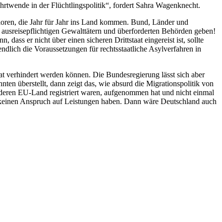
hrtwende in der Flüchtlingspolitik“, fordert Sahra Wagenknecht.
rloren, die Jahr für Jahr ins Land kommen. Bund, Länder und
n ausreisepflichtigen Gewalttätern und überforderten Behörden geben!
ss er nicht über einen sicheren Drittstaat eingereist ist, sollte
lich die Voraussetzungen für rechtsstaatliche Asylverfahren in
t verhindert werden können. Die Bundesregierung lässt sich aber
ten überstellt, dann zeigt das, wie absurd die Migrationspolitik von
anderen EU-Land registriert waren, aufgenommen hat und nicht einmal
nd keinen Anspruch auf Leistungen haben. Dann wäre Deutschland auch