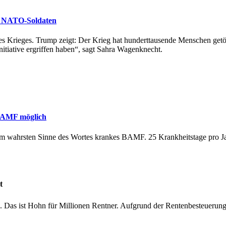
ne NATO-Soldaten
es Krieges. Trump zeigt: Der Krieg hat hunderttausende Menschen getö
itiative ergriffen haben“, sagt Sahra Wagenknecht.
 BAMF möglich
 im wahrsten Sinne des Wortes krankes BAMF. 25 Krankheitstage pro Jah
t
. Das ist Hohn für Millionen Rentner. Aufgrund der Rentenbesteuerung i