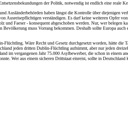
ntsetzensbekundungen der Politik, notwendig ist endlich eine reale Ke
 und Ausländerbehörden haben längst die Kontrolle über diejenigen ve
von Ausreisepflichtigen verständigen. Es darf keine weiteren Opfer vo
 und Faeser - konsequent abgeschoben werden. Nur, wer belegen kann, da
en Bevölkerung muss Vorrang bekommen. Deshalb sollte Europa auch end
-Flüchtling. Wäre Recht und Gesetz durchgesetzt worden, hätte die Ta
land jeden dritten Dublin-Flüchtling aufnimmt, aber nur jeden dreizehn
tschland im vergangenen Jahr 75.000 Asylbewerber, die schon in einem 
nnte. Wer aus einem sicheren Drittstaat einreist, sollte in Deutschla