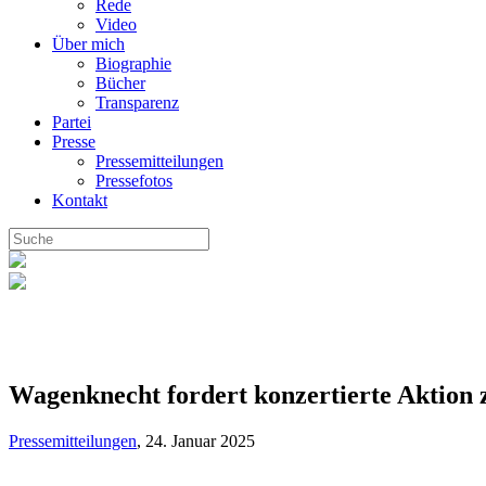
Rede
Video
Über mich
Biographie
Bücher
Transparenz
Partei
Presse
Pressemitteilungen
Pressefotos
Kontakt
Wagenknecht fordert konzertierte Aktion 
Pressemitteilungen
,
24. Januar 2025