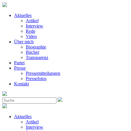
Aktuelles
Artikel
Interview
Rede
Video
Über mich
Biographie
Bücher
Transparenz
Partei
Presse
Pressemitteilungen
Pressefotos
Kontakt
Aktuelles
Artikel
Interview