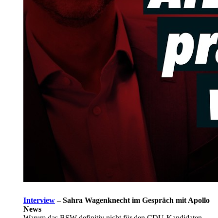
Interview
–
Sahra Wagenknecht im Gespräch mit Apollo
News
Warum das BSW definitiv nicht für den CDU-Kandidaten