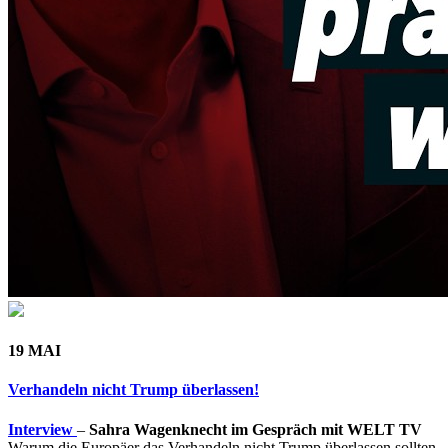
19 MAI
Verhandeln nicht Trump überlassen!
Interview
–
Sahra Wagenknecht im Gespräch mit WELT TV
Warum die Europäer das Verhandeln nicht Trump überlassen sollten