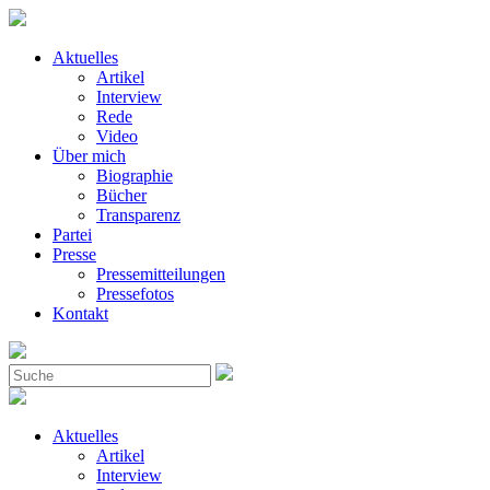
Aktuelles
Artikel
Interview
Rede
Video
Über mich
Biographie
Bücher
Transparenz
Partei
Presse
Pressemitteilungen
Pressefotos
Kontakt
Aktuelles
Artikel
Interview