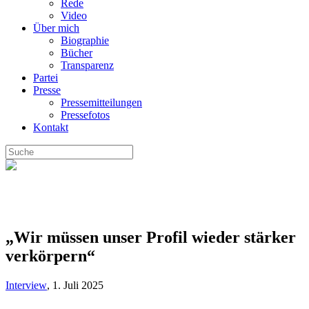
Rede
Video
Über mich
Biographie
Bücher
Transparenz
Partei
Presse
Pressemitteilungen
Pressefotos
Kontakt
„Wir müssen unser Profil wieder stärker
verkörpern“
Interview
,
1. Juli 2025