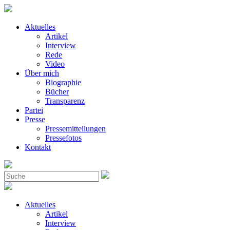
Aktuelles
Artikel
Interview
Rede
Video
Über mich
Biographie
Bücher
Transparenz
Partei
Presse
Pressemitteilungen
Pressefotos
Kontakt
Aktuelles
Artikel
Interview