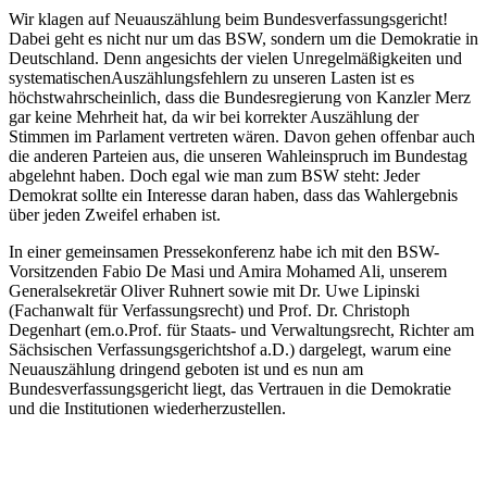
Wir klagen auf Neuauszählung beim Bundesverfassungsgericht!
Dabei geht es nicht nur um das BSW, sondern um die Demokratie in
Deutschland. Denn angesichts der vielen Unregelmäßigkeiten und
systematischenAuszählungsfehlern zu unseren Lasten ist es
höchstwahrscheinlich, dass die Bundesregierung von Kanzler Merz
gar keine Mehrheit hat, da wir bei korrekter Auszählung der
Stimmen im Parlament vertreten wären. Davon gehen offenbar auch
die anderen Parteien aus, die unseren Wahleinspruch im Bundestag
abgelehnt haben. Doch egal wie man zum BSW steht: Jeder
Demokrat sollte ein Interesse daran haben, dass das Wahlergebnis
über jeden Zweifel erhaben ist.
In einer gemeinsamen Pressekonferenz habe ich mit den BSW-
Vorsitzenden Fabio De Masi und Amira Mohamed Ali, unserem
Generalsekretär Oliver Ruhnert sowie mit Dr. Uwe Lipinski
(Fachanwalt für Verfassungsrecht) und Prof. Dr. Christoph
Degenhart (em.o.Prof. für Staats- und Verwaltungsrecht, Richter am
Sächsischen Verfassungsgerichtshof a.D.) dargelegt, warum eine
Neuauszählung dringend geboten ist und es nun am
Bundesverfassungsgericht liegt, das Vertrauen in die Demokratie
und die Institutionen wiederherzustellen.