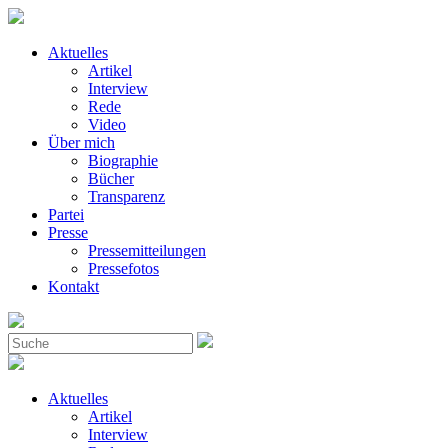
Aktuelles
Artikel
Interview
Rede
Video
Über mich
Biographie
Bücher
Transparenz
Partei
Presse
Pressemitteilungen
Pressefotos
Kontakt
Aktuelles
Artikel
Interview