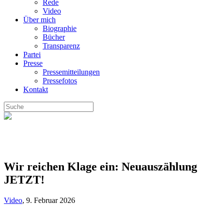
Rede
Video
Über mich
Biographie
Bücher
Transparenz
Partei
Presse
Pressemitteilungen
Pressefotos
Kontakt
Wir reichen Klage ein: Neuauszählung
JETZT!
Video
,
9. Februar 2026