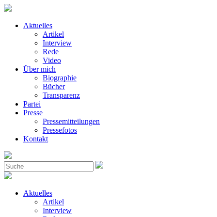
Aktuelles
Artikel
Interview
Rede
Video
Über mich
Biographie
Bücher
Transparenz
Partei
Presse
Pressemitteilungen
Pressefotos
Kontakt
Aktuelles
Artikel
Interview