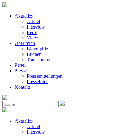
Aktuelles
Artikel
Interview
Rede
Video
Über mich
Biographie
Bücher
Transparenz
Partei
Presse
Pressemitteilungen
Pressefotos
Kontakt
Aktuelles
Artikel
Interview