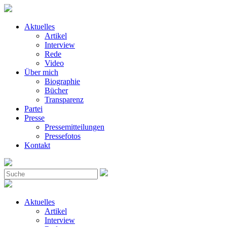
Aktuelles
Artikel
Interview
Rede
Video
Über mich
Biographie
Bücher
Transparenz
Partei
Presse
Pressemitteilungen
Pressefotos
Kontakt
Aktuelles
Artikel
Interview