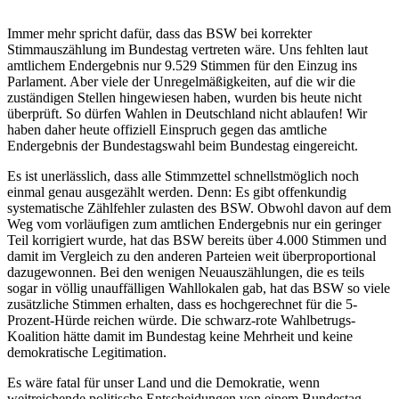
Immer mehr spricht dafür, dass das BSW bei korrekter
Stimmauszählung im Bundestag vertreten wäre. Uns fehlten laut
amtlichem Endergebnis nur 9.529 Stimmen für den Einzug ins
Parlament. Aber viele der Unregelmäßigkeiten, auf die wir die
zuständigen Stellen hingewiesen haben, wurden bis heute nicht
überprüft. So dürfen Wahlen in Deutschland nicht ablaufen! Wir
haben daher heute offiziell Einspruch gegen das amtliche
Endergebnis der Bundestagswahl beim Bundestag eingereicht.
Es ist unerlässlich, dass alle Stimmzettel schnellstmöglich noch
einmal genau ausgezählt werden. Denn: Es gibt offenkundig
systematische Zählfehler zulasten des BSW. Obwohl davon auf dem
Weg vom vorläufigen zum amtlichen Endergebnis nur ein geringer
Teil korrigiert wurde, hat das BSW bereits über 4.000 Stimmen und
damit im Vergleich zu den anderen Parteien weit überproportional
dazugewonnen. Bei den wenigen Neuauszählungen, die es teils
sogar in völlig unauffälligen Wahllokalen gab, hat das BSW so viele
zusätzliche Stimmen erhalten, dass es hochgerechnet für die 5-
Prozent-Hürde reichen würde. Die schwarz-rote Wahlbetrugs-
Koalition hätte damit im Bundestag keine Mehrheit und keine
demokratische Legitimation.
Es wäre fatal für unser Land und die Demokratie, wenn
weitreichende politische Entscheidungen von einem Bundestag