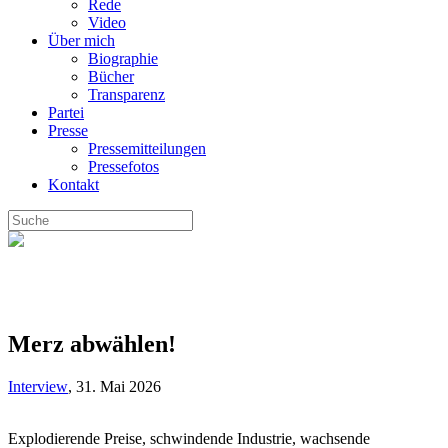
Rede
Video
Über mich
Biographie
Bücher
Transparenz
Partei
Presse
Pressemitteilungen
Pressefotos
Kontakt
Merz abwählen!
Interview
,
31. Mai 2026
Explodierende Preise, schwindende Industrie, wachsende