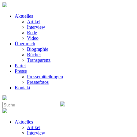
Aktuelles
Artikel
Interview
Rede
Video
Über mich
Biographie
Bücher
Transparenz
Partei
Presse
Pressemitteilungen
Pressefotos
Kontakt
Aktuelles
Artikel
Interview