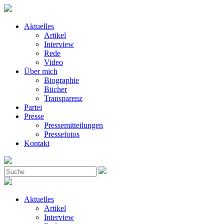
Aktuelles
Artikel
Interview
Rede
Video
Über mich
Biographie
Bücher
Transparenz
Partei
Presse
Pressemitteilungen
Pressefotos
Kontakt
Aktuelles
Artikel
Interview