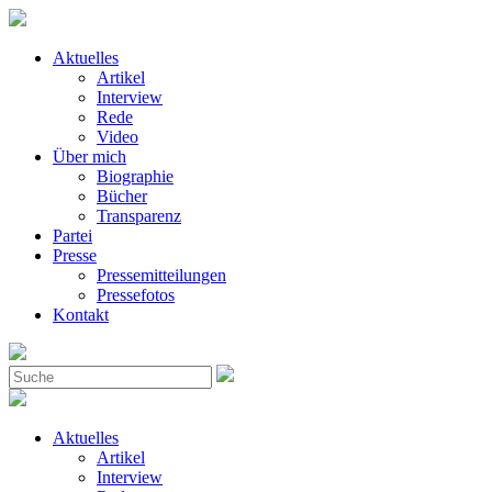
Aktuelles
Artikel
Interview
Rede
Video
Über mich
Biographie
Bücher
Transparenz
Partei
Presse
Pressemitteilungen
Pressefotos
Kontakt
Aktuelles
Artikel
Interview