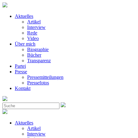
Aktuelles
Artikel
Interview
Rede
Video
Über mich
Biographie
Bücher
Transparenz
Partei
Presse
Pressemitteilungen
Pressefotos
Kontakt
Aktuelles
Artikel
Interview