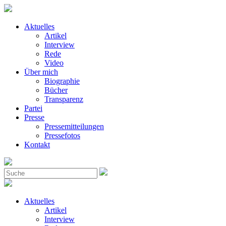
Aktuelles
Artikel
Interview
Rede
Video
Über mich
Biographie
Bücher
Transparenz
Partei
Presse
Pressemitteilungen
Pressefotos
Kontakt
Aktuelles
Artikel
Interview