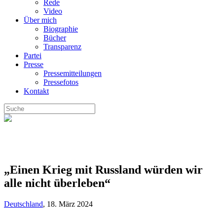
Rede
Video
Über mich
Biographie
Bücher
Transparenz
Partei
Presse
Pressemitteilungen
Pressefotos
Kontakt
„Einen Krieg mit Russland würden wir
alle nicht überleben“
Deutschland
,
18. März 2024