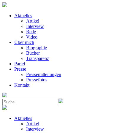
Aktuelles
Artikel
Interview
Rede
Video
Über mich
Biographie
Bücher
Transparenz
Partei
Presse
Pressemitteilungen
Pressefotos
Kontakt
Aktuelles
Artikel
Interview