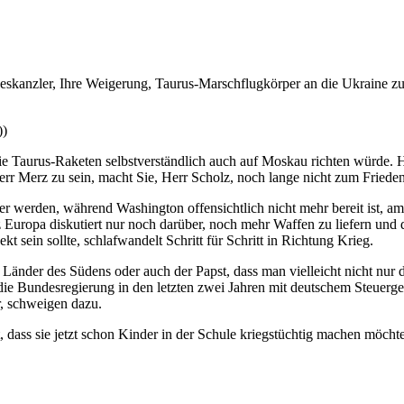
skanzler, Ihre Weigerung, Taurus-Marschflugkörper an die Ukraine zu s
))
 Taurus-Raketen selbstverständlich auch auf Moskau richten würde. He
rr Merz zu sein, macht Sie, Herr Scholz, noch lange nicht zum Frieden
 werden, während Washington offensichtlich nicht mehr bereit ist, ame
Europa diskutiert nur noch darüber, noch mehr Waffen zu liefern und d
 sein sollte, schlafwandelt Schritt für Schritt in Richtung Krieg.
nder des Südens oder auch der Papst, dass man vielleicht nicht nur d
 die Bundesregierung in den letzten zwei Jahren mit deutschem Steuerge
r, schweigen dazu.
dass sie jetzt schon Kinder in der Schule kriegstüchtig machen möchte. 