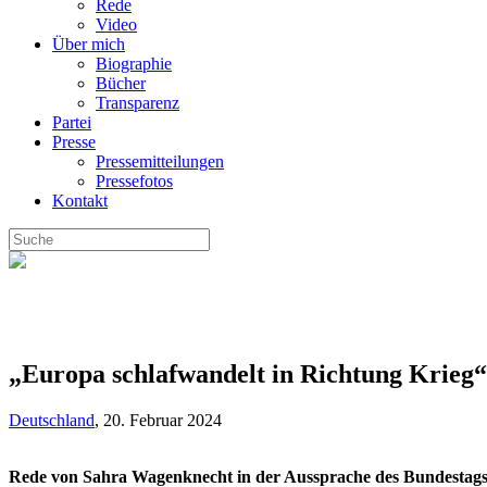
Rede
Video
Über mich
Biographie
Bücher
Transparenz
Partei
Presse
Pressemitteilungen
Pressefotos
Kontakt
„Europa schlafwandelt in Richtung Krieg“
Deutschland
,
20. Februar 2024
Rede von Sahra Wagenknecht in der Aussprache des Bundestags