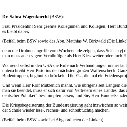
Dr. Sahra Wagenknecht
(BSW):
Frau Präsidentin! Sehr geehrte Kolleginnen und Kollegen! Herr Bunde
es bleibt dabei;
(Beifall beim BSW sowie des Abg. Matthias W. Birkwald (Die Linke
denn die Drohnenangriffe vom Wochenende zeigen, dass Selenskyj die
man muss auch sagen: Vernünftiger als Herr Kiesewetter oder auch He
Während selbst in den USA die Rufe nach Verhandlungen immer lauter
unterschreibt Herr Pistorius den nächsten großen Waffenscheck. Ganz 
Bodentruppen, beginnt zu bröckeln. Die EU, die mal ein Friedensprojekt
Und wenn Herr Rolf Mützenich mahnt, wie übrigens seit Langem die Lä
man sie beendet, muss er sich dafür von Vertretern eines Landes, das
deutscher Politiker“ beschimpfen lassen, und Sie, Herr Bundeskanzle
Die Kriegsbegeisterung der Bundesregierung geht inzwischen so weit, 
der Schule wieder lese-, rechen- und schreibtüchtig machen.
(Beifall beim BSW sowie bei Abgeordneten der Linken)