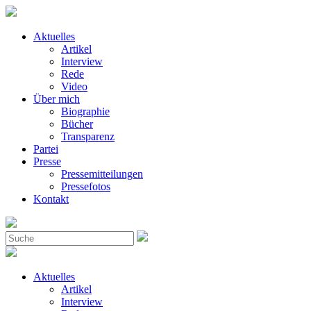
Aktuelles
Artikel
Interview
Rede
Video
Über mich
Biographie
Bücher
Transparenz
Partei
Presse
Pressemitteilungen
Pressefotos
Kontakt
Aktuelles
Artikel
Interview