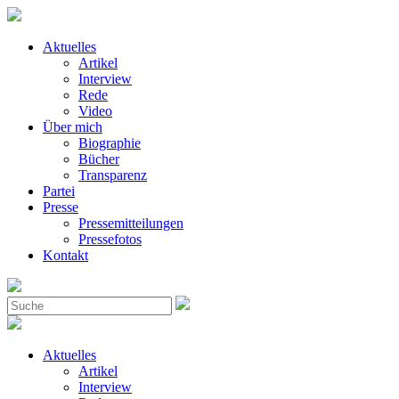
Aktuelles
Artikel
Interview
Rede
Video
Über mich
Biographie
Bücher
Transparenz
Partei
Presse
Pressemitteilungen
Pressefotos
Kontakt
Aktuelles
Artikel
Interview