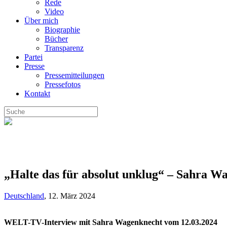
Rede
Video
Über mich
Biographie
Bücher
Transparenz
Partei
Presse
Pressemitteilungen
Pressefotos
Kontakt
„Halte das für absolut unklug“ – Sahra Wag
Deutschland
,
12. März 2024
WELT-TV-Interview mit Sahra Wagenknecht vom 12.03.2024