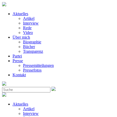
Aktuelles
Artikel
Interview
Rede
Video
Über mich
Biographie
Bücher
Transparenz
Partei
Presse
Pressemitteilungen
Pressefotos
Kontakt
Aktuelles
Artikel
Interview