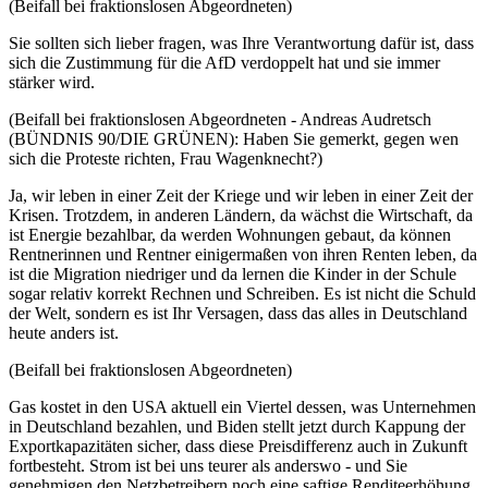
(Beifall bei fraktionslosen Abgeordneten)
Sie sollten sich lieber fragen, was Ihre Verantwortung dafür ist, dass
sich die Zustimmung für die AfD verdoppelt hat und sie immer
stärker wird.
(Beifall bei fraktionslosen Abgeordneten - Andreas Audretsch
(BÜNDNIS 90/DIE GRÜNEN): Haben Sie gemerkt, gegen wen
sich die Proteste richten, Frau Wagenknecht?)
Ja, wir leben in einer Zeit der Kriege und wir leben in einer Zeit der
Krisen. Trotzdem, in anderen Ländern, da wächst die Wirtschaft, da
ist Energie bezahlbar, da werden Wohnungen gebaut, da können
Rentnerinnen und Rentner einigermaßen von ihren Renten leben, da
ist die Migration niedriger und da lernen die Kinder in der Schule
sogar relativ korrekt Rechnen und Schreiben. Es ist nicht die Schuld
der Welt, sondern es ist Ihr Versagen, dass das alles in Deutschland
heute anders ist.
(Beifall bei fraktionslosen Abgeordneten)
Gas kostet in den USA aktuell ein Viertel dessen, was Unternehmen
in Deutschland bezahlen, und Biden stellt jetzt durch Kappung der
Exportkapazitäten sicher, dass diese Preisdifferenz auch in Zukunft
fortbesteht. Strom ist bei uns teurer als anderswo - und Sie
genehmigen den Netzbetreibern noch eine saftige Renditeerhöhung