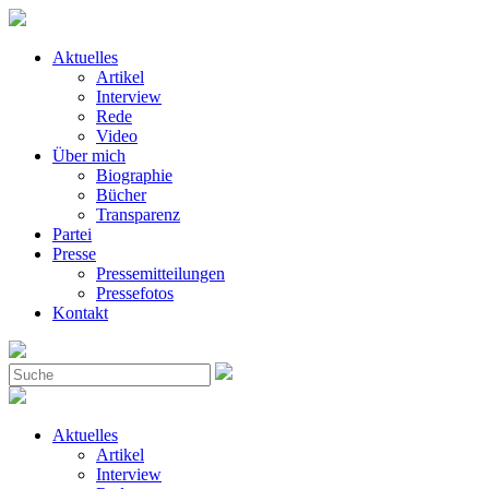
Aktuelles
Artikel
Interview
Rede
Video
Über mich
Biographie
Bücher
Transparenz
Partei
Presse
Pressemitteilungen
Pressefotos
Kontakt
Aktuelles
Artikel
Interview