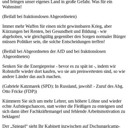
und bringen unser eigenes Land in große Gefahr. Was für ein
Wahnsinn!
(Beifall bei fraktionslosen Abgeordneten)
Immer mehr Waffen für einen nicht gewinnbaren Krieg, aber
Kürzungen bei Renten, bei Gesundheit und Bildung - wie
abgehoben, wie gleichgültig gegenüber den Sorgen normaler Bürger
müssen Politiker sein, die solche Entscheidungen treffen!
(Beifall bei Abgeordneten der AfD und bei fraktionslosen
Abgeordneten)
Senken Sie die Energiepreise - bevor es zu spät ist -, indem wir
Rohstoffe wieder dort kaufen, wo sie am preiswertesten sind, so wie
andere Länder das auch machen.
(Gabriele Katzmarek (SPD): In Russland, jawohl! - Zuruf des Abg.
Otto Fricke (FDP))
Kümmern Sie sich um mehr Lehrer, um höhere Löhne und wieder
echte Aufstiegschancen, statt weiter die Fleißigen zu enteignen und
sich dann über Fachkräftemangel und fehlende Arbeitsmotivation zu
beklagen!
Der „Spiegel“ sieht Ihr Kabinett inzwischen auf Dschungelcamp-